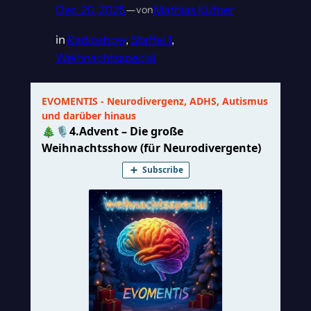
Dez. 20, 2025
—
Mathias Küfner
von
in
Radioshow
, 
Staffel 1
, 
Weihnachtsspecial