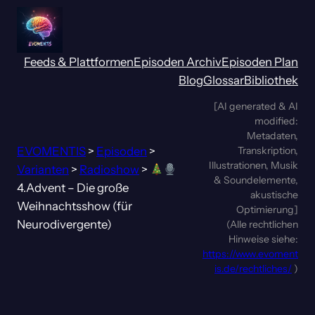
Zum
Inhalt
springen
Feeds & Plattformen
Episoden Archiv
Episoden Plan
Blog
Glossar
Bibliothek
[AI generated & AI
modified:
Metadaten,
EVOMENTIS
>
Episoden
>
Transkription,
Illustrationen, Musik
Varianten
>
Radioshow
>
& Soundelemente,
4.Advent – Die große
akustische
Weihnachtsshow (für
Optimierung]
Neurodivergente)
(Alle rechtlichen
Hinweise siehe:
https://www.evoment
is.de/rechtliches/
)