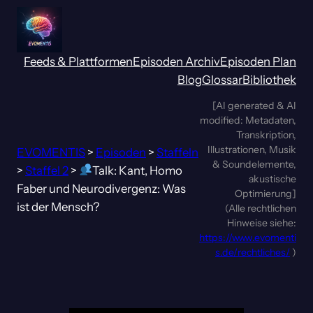
Zum
Inhalt
springen
Feeds & Plattformen
Episoden Archiv
Episoden Plan
Blog
Glossar
Bibliothek
[AI generated & AI
modified: Metadaten,
Transkription,
Illustrationen, Musik
EVOMENTIS
>
Episoden
>
Staffeln
& Soundelemente,
>
Staffel 2
>
Talk: Kant, Homo
akustische
Faber und Neurodivergenz: Was
Optimierung]
ist der Mensch?
(Alle rechtlichen
Hinweise siehe:
https://www.evomenti
s.de/rechtliches/
)