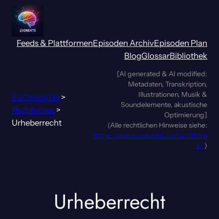
Zum
Inhalt
springen
Feeds & Plattformen
Episoden Archiv
Episoden Plan
Blog
Glossar
Bibliothek
[AI generated & AI modified:
Metadaten, Transkription,
Illustrationen, Musik &
EVOMENTIS
>
Soundelemente, akustische
Rechtliches
>
Optimierung]
Urheberrecht
(Alle rechtlichen Hinweise siehe:
https://www.evomentis.de/rechtliche
s/
)
Urheberrecht