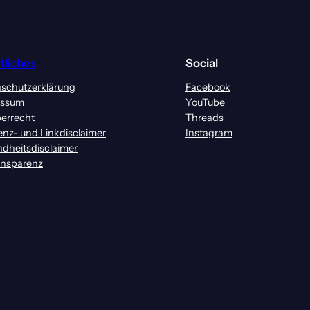
tliches
Social
schutzerklärung
Facebook
essum
YouTube
errecht
Threads
enz- und Linkdisclaimer
Instagram
dheitsdisclaimer
ansparenz