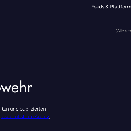
Feeds & Plattfor
(Alle re
wehr
nten und publizierten
Episodenliste im Archiv
,