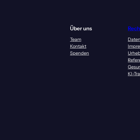
Über uns
Rech
Team
Daten
Kontakt
Impr
Spenden
Urheb
Refer
Gesun
KI-Tr