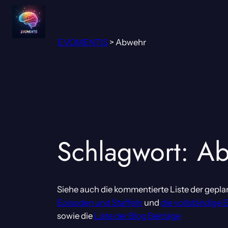
Zum
Inhalt
springen
EVOMENTIS
>
Abwehr
Schlagwort:
Ab
Siehe auch die kommentierte Liste der gepla
Episoden und Staffeln
und
die vollständige 
sowie die
Liste der Blog Beiträge