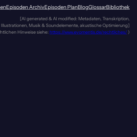
men
Episoden Archiv
Episoden Plan
Blog
Glossar
Bibliothek
[AI generated & AI modified: Metadaten, Transkription,
Illustrationen, Musik & Soundelemente, akustische Optimierung]
chtlichen Hinweise siehe:
https://www.evomentis.de/rechtliches/
)