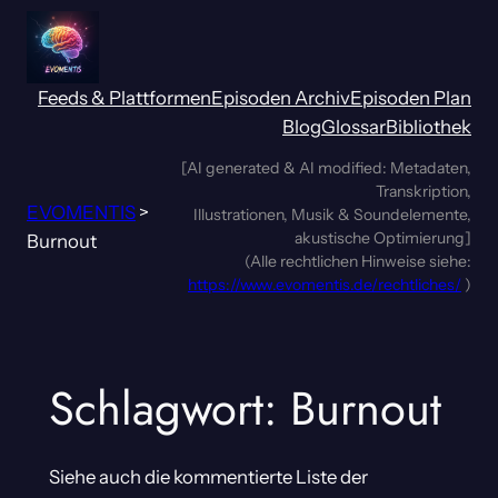
Zum
Inhalt
springen
Feeds & Plattformen
Episoden Archiv
Episoden Plan
Blog
Glossar
Bibliothek
[AI generated & AI modified: Metadaten,
Transkription,
EVOMENTIS
>
Illustrationen, Musik & Soundelemente,
akustische Optimierung]
Burnout
(Alle rechtlichen Hinweise siehe:
https://www.evomentis.de/rechtliches/
)
Schlagwort:
Burnout
Siehe auch die kommentierte Liste der