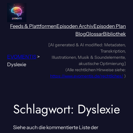
Zum
Inhalt
springen
Feeds & Plattformen
Episoden Archiv
Episoden Plan
Blog
Glossar
Bibliothek
[AI generated & AI modified: Metadaten,
Transkription,
EVOMENTIS
>
Illustrationen, Musik & Soundelemente,
akustische Optimierung]
Dyslexie
(Alle rechtlichen Hinweise siehe:
https://www.evomentis.de/rechtliches/
)
Schlagwort:
Dyslexie
Siehe auch die kommentierte Liste der