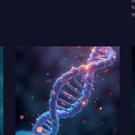
d
K
g