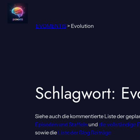
Zum
Inhalt
springen
EVOMENTIS
>
Evolution
Schlagwort:
Ev
Siehe auch die kommentierte Liste der gepla
Episoden und Staffeln
und
die vollständige 
sowie die
Liste der Blog Beiträge