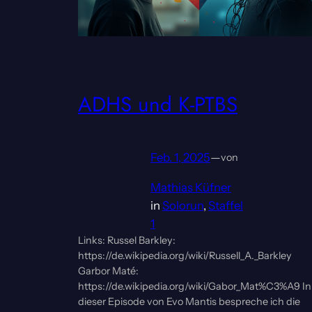
ADHS und K-PTBS
Feb. 1, 2025
—
von
Mathias Küfner
in
Solorun
, 
Staffel
1
Links: Russel Barkley:
https://de.wikipedia.org/wiki/Russell_A._Barkley
Garbor Maté:
https://de.wikipedia.org/wiki/Gabor_Mat%C3%A9 In
dieser Episode von Evo Mantis bespreche ich die