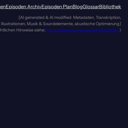
men
Episoden Archiv
Episoden Plan
Blog
Glossar
Bibliothek
[AI generated & AI modified: Metadaten, Transkription,
Illustrationen, Musik & Soundelemente, akustische Optimierung]
chtlichen Hinweise siehe:
https://www.evomentis.de/rechtliches/
)