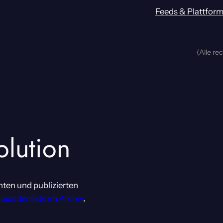
Feeds & Plattfor
(Alle re
olution
nten und publizierten
Episodenliste im Archiv
,