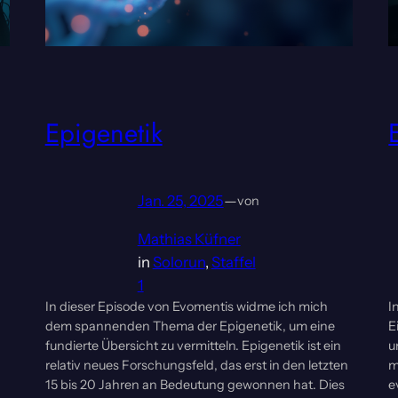
Epigenetik
Jan. 25, 2025
—
von
Mathias Küfner
in
Solorun
, 
Staffel
1
In dieser Episode von Evomentis widme ich mich
I
dem spannenden Thema der Epigenetik, um eine
E
fundierte Übersicht zu vermitteln. Epigenetik ist ein
u
relativ neues Forschungsfeld, das erst in den letzten
m
15 bis 20 Jahren an Bedeutung gewonnen hat. Dies
e