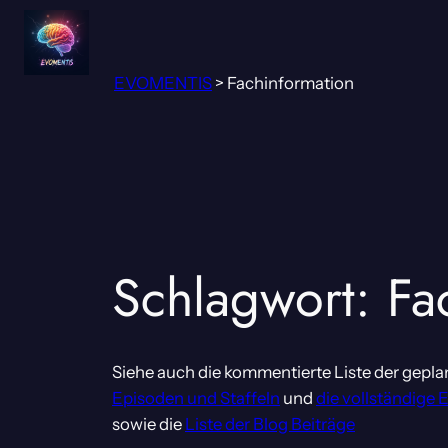
Zum
Inhalt
springen
EVOMENTIS
>
Fachinformation
Schlagwort:
Fa
Siehe auch die kommentierte Liste der gepla
Episoden und Staffeln
und
die vollständige 
sowie die
Liste der Blog Beiträge