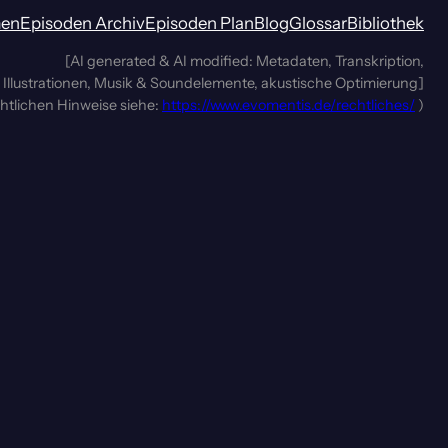
men
Episoden Archiv
Episoden Plan
Blog
Glossar
Bibliothek
[AI generated & AI modified: Metadaten, Transkription,
Illustrationen, Musik & Soundelemente, akustische Optimierung]
chtlichen Hinweise siehe:
https://www.evomentis.de/rechtliches/
)