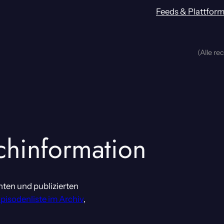
Feeds & Plattfor
(Alle re
chinformation
nten und publizierten
Episodenliste im Archiv
,