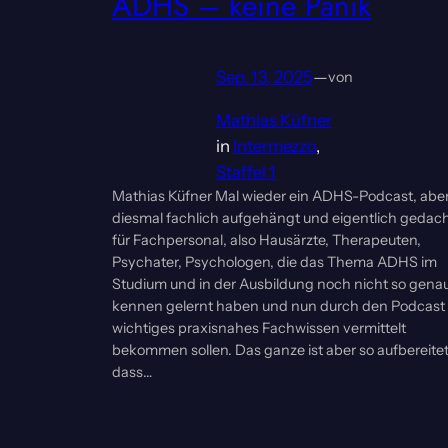
ADHS – keine Panik
Sep. 13, 2025
—
von
Mathias Küfner
in
Intermezzo
, 
Staffel 1
Mathias Küfner Mal wieder ein ADHS-Podcast, abe
diesmal fachlich aufgehängt und eigentlich gedac
für Fachpersonal, also Hausärzte, Therapeuten,
Psychater, Psychologen, die das Thema ADHS im
Studium und in der Ausbildung noch nicht so gena
kennen gelernt haben und nun durch den Podcast
wichtiges praxisnahes Fachwissen vermittelt
bekommen sollen. Das ganze ist aber so aufbereitet
dass…