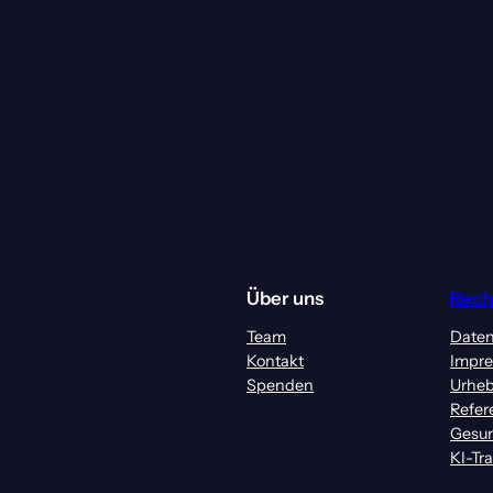
Über uns
Rech
Team
Daten
Kontakt
Impr
Spenden
Urheb
Refer
Gesun
KI-Tr