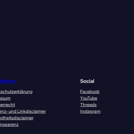
tliches
Social
schutzerklärung
Facebook
essum
YouTube
errecht
Threads
enz- und Linkdisclaimer
Instagram
dheitsdisclaimer
ansparenz