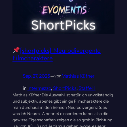
[shortpicks] Neurodivergente
Filmcharaktere
Sep. 27, 2025
—
Mathias Küfner
von
in
Intermezzo
, 
ShortPicks
, 
Staffel 1
Mathias Küfner Die Auswahl ist natürlich unvollständig
und subjektiv, aber es gibt einige Filmcharaktere die
man durchaus in den Bereich Neurodivergenz (das
was ich Neurex-A nenne) einsortieren kann, also die
gewisse Eigenschaften zeigen die so grob in Richtung
u.a. von ADHS und Autismus gehen, wobei es sehr