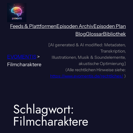
Zum
Inhalt
springen
Feeds & Plattformen
Episoden Archiv
Episoden Plan
Blog
Glossar
Bibliothek
[AI generated & AI modified: Metadaten,
Transkription,
EVOMENTIS
>
Illustrationen, Musik & Soundelemente,
akustische Optimierung]
Filmcharaktere
(Alle rechtlichen Hinweise siehe:
https://www.evomentis.de/rechtliches/
)
Schlagwort:
Filmcharaktere