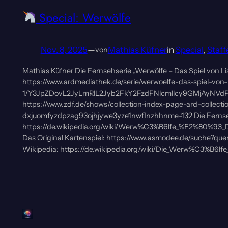
Special: Werwölfe
Nov. 8, 2025
—
Mathias Küfner
in
Special
, 
Staffe
von
Mathias Küfner Die Fernsehserie „Werwölfe – Das Spiel von L
https://www.ardmediathek.de/serie/werwoelfe-das-spiel-von-
1/Y3JpZDovL2JyLmRlL2Jyb2FkY2FzdFNlcmllcy9GMjAyNVdPM
https://www.zdf.de/shows/collection-index-page-ard-collecti
dxjuomfyzdpzag93ojhjywe3yze1nwflnzhhnme-132 Die Fernsehse
https://de.wikipedia.org/wiki/Werw%C3%B6lfe_%E2%80%93_
Das Original Kartenspiel: https://www.asmodee.de/suche?qu
Wikipedia: https://de.wikipedia.org/wiki/Die_Werw%C3%B6l