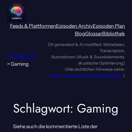
Zum
Inhalt
springen
Feeds & Plattformen
Episoden Archiv
Episoden Plan
Blog
Glossar
Bibliothek
[AI generated & AI modified: Metadaten,
Transkription,
EVOMENTIS
Illustrationen, Musik & Soundelemente,
akustische Optimierung]
>
Gaming
(Alle rechtlichen Hinweise siehe:
https://www.evomentis.de/rechtliches/
)
Schlagwort:
Gaming
Siehe auch die kommentierte Liste der