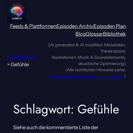
Zum
Inhalt
springen
Feeds & Plattformen
Episoden Archiv
Episoden Plan
Blog
Glossar
Bibliothek
[AI generated & AI modified: Metadaten,
Transkription,
EVOMENTIS
Illustrationen, Musik & Soundelemente,
akustische Optimierung]
>
Gefühle
(Alle rechtlichen Hinweise siehe:
https://www.evomentis.de/rechtliches/
)
Schlagwort:
Gefühle
Siehe auch die kommentierte Liste der