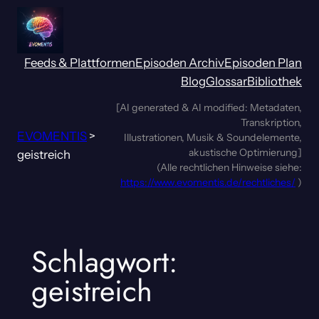
Zum
Inhalt
springen
Feeds & Plattformen
Episoden Archiv
Episoden Plan
Blog
Glossar
Bibliothek
[AI generated & AI modified: Metadaten,
Transkription,
EVOMENTIS
>
Illustrationen, Musik & Soundelemente,
akustische Optimierung]
geistreich
(Alle rechtlichen Hinweise siehe:
https://www.evomentis.de/rechtliches/
)
Schlagwort:
geistreich