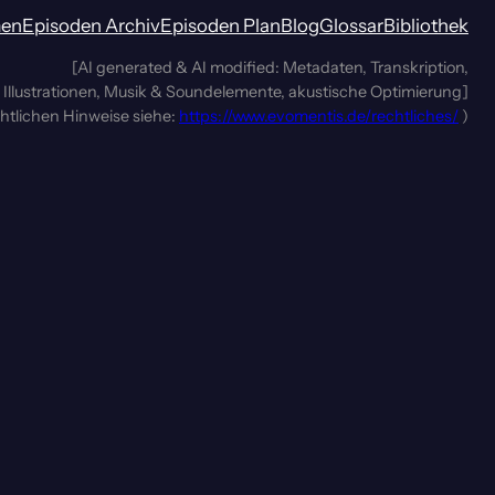
men
Episoden Archiv
Episoden Plan
Blog
Glossar
Bibliothek
[AI generated & AI modified: Metadaten, Transkription,
Illustrationen, Musik & Soundelemente, akustische Optimierung]
chtlichen Hinweise siehe:
https://www.evomentis.de/rechtliches/
)