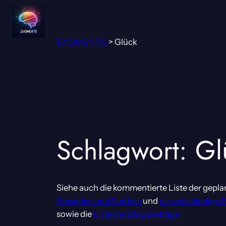
Zum
Inhalt
springen
EVOMENTIS
>
Glück
Schlagwort:
Gl
Siehe auch die kommentierte Liste der gepla
Episoden und Staffeln
und
die vollständige 
sowie die
Liste der Blog Beiträge