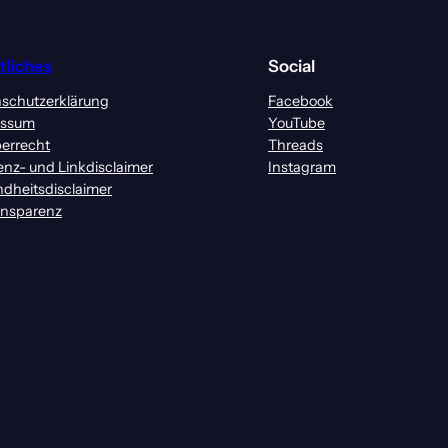
tliches
Social
schutzerklärung
Facebook
essum
YouTube
errecht
Threads
enz- und Linkdisclaimer
Instagram
dheitsdisclaimer
ansparenz