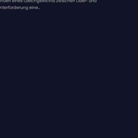
inden eines Gleichgewichts zwischen Über- und
nterforderung eine…