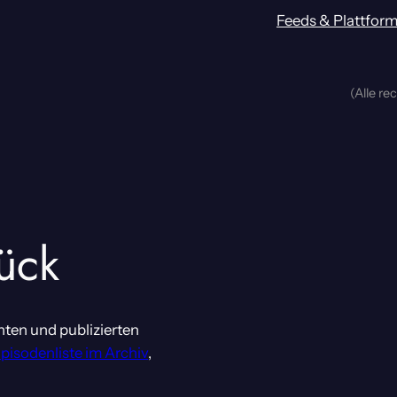
Feeds & Plattfor
(Alle re
ück
nten und publizierten
Episodenliste im Archiv
,