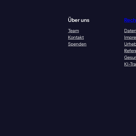
Über uns
Rech
Team
Daten
Kontakt
Impr
Spenden
Urheb
Refer
Gesun
KI-Tr