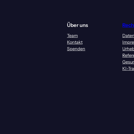
Über uns
Rech
Team
Daten
Kontakt
Impr
Spenden
Urheb
Refer
Gesun
KI-Tr