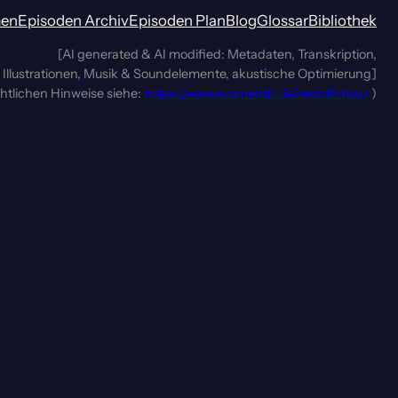
men
Episoden Archiv
Episoden Plan
Blog
Glossar
Bibliothek
[AI generated & AI modified: Metadaten, Transkription,
Illustrationen, Musik & Soundelemente, akustische Optimierung]
chtlichen Hinweise siehe:
https://www.evomentis.de/rechtliches/
)