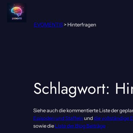
Zum
Inhalt
springen
EVOMENTIS
>
Hinterfragen
Schlagwort:
Hi
Siehe auch die kommentierte Liste der gepla
Episoden und Staffeln
und
die vollständige 
sowie die
Liste der Blog Beiträge