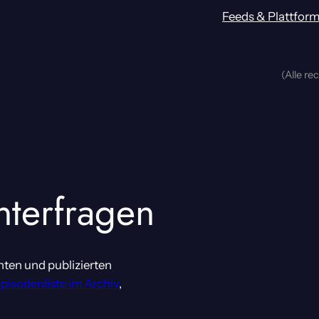
Feeds & Plattfor
(Alle re
nterfragen
nten und publizierten
Episodenliste im Archiv
,