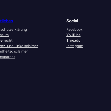
tliches
Social
schutzerklärung
Facebook
essum
YouTube
errecht
Threads
enz- und Linkdisclaimer
Instagram
dheitsdisclaimer
ansparenz