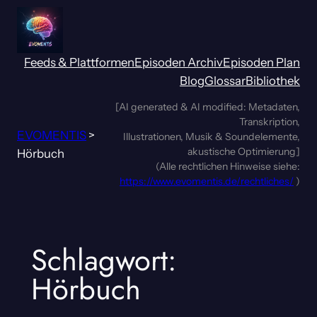
Zum
Inhalt
springen
Feeds & Plattformen
Episoden Archiv
Episoden Plan
Blog
Glossar
Bibliothek
[AI generated & AI modified: Metadaten,
Transkription,
EVOMENTIS
>
Illustrationen, Musik & Soundelemente,
akustische Optimierung]
Hörbuch
(Alle rechtlichen Hinweise siehe:
https://www.evomentis.de/rechtliches/
)
Schlagwort:
Hörbuch