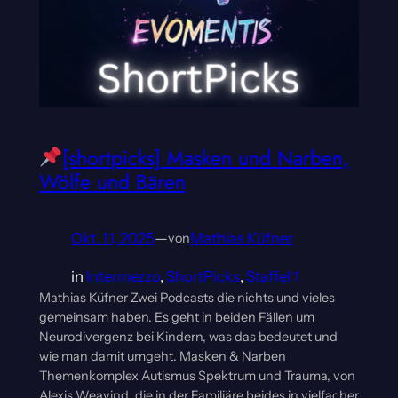
[shortpicks] Masken und Narben,
Wölfe und Bären
Okt. 11, 2025
—
Mathias Küfner
von
in
Intermezzo
, 
ShortPicks
, 
Staffel 1
Mathias Küfner Zwei Podcasts die nichts und vieles
gemeinsam haben. Es geht in beiden Fällen um
Neurodivergenz bei Kindern, was das bedeutet und
wie man damit umgeht. Masken & Narben
Themenkomplex Autismus Spektrum und Trauma, von
Alexis Weavind, die in der Familiäre beides in vielfacher