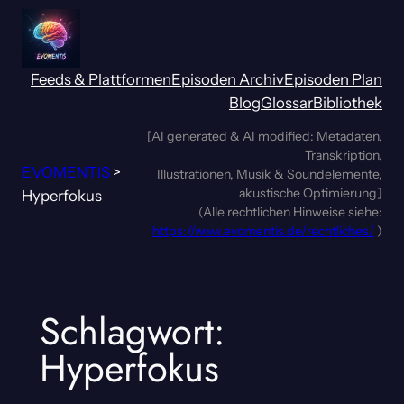
Zum
Inhalt
springen
Feeds & Plattformen
Episoden Archiv
Episoden Plan
Blog
Glossar
Bibliothek
[AI generated & AI modified: Metadaten,
Transkription,
EVOMENTIS
>
Illustrationen, Musik & Soundelemente,
akustische Optimierung]
Hyperfokus
(Alle rechtlichen Hinweise siehe:
https://www.evomentis.de/rechtliches/
)
Schlagwort:
Hyperfokus