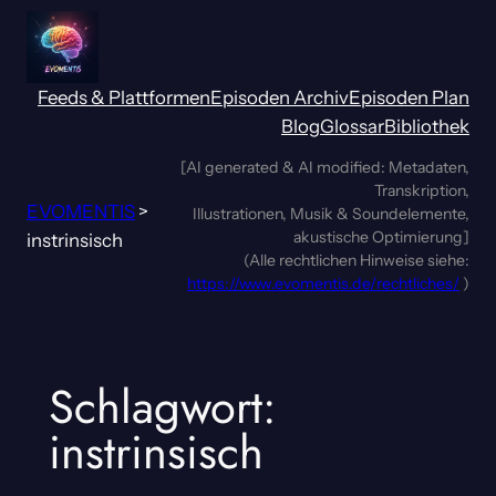
Zum
Inhalt
springen
Feeds & Plattformen
Episoden Archiv
Episoden Plan
Blog
Glossar
Bibliothek
[AI generated & AI modified: Metadaten,
Transkription,
EVOMENTIS
>
Illustrationen, Musik & Soundelemente,
akustische Optimierung]
instrinsisch
(Alle rechtlichen Hinweise siehe:
https://www.evomentis.de/rechtliches/
)
Schlagwort:
instrinsisch