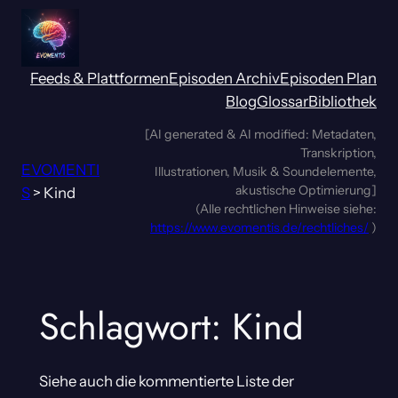
Zum
Inhalt
springen
Feeds & Plattformen
Episoden Archiv
Episoden Plan
Blog
Glossar
Bibliothek
[AI generated & AI modified: Metadaten,
Transkription,
EVOMENTI
Illustrationen, Musik & Soundelemente,
akustische Optimierung]
S
>
Kind
(Alle rechtlichen Hinweise siehe:
https://www.evomentis.de/rechtliches/
)
Schlagwort:
Kind
Siehe auch die kommentierte Liste der