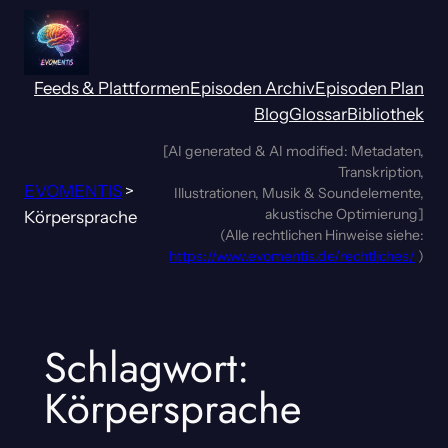
Zum
Inhalt
springen
Feeds & Plattformen
Episoden Archiv
Episoden Plan
Blog
Glossar
Bibliothek
[AI generated & AI modified: Metadaten,
Transkription,
EVOMENTIS
>
Illustrationen, Musik & Soundelemente,
akustische Optimierung]
Körpersprache
(Alle rechtlichen Hinweise siehe:
https://www.evomentis.de/rechtliches/
)
Schlagwort:
Körpersprache