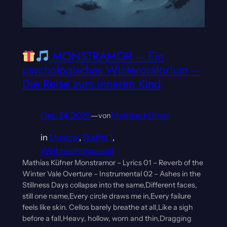
MONSTRAMOR – Ein
psychologisches Winteroratorium –
Die Reise zum inneren Kind
Dez. 24, 2025
—
Mathias Küfner
von
in
Musical
, 
Staffel 1
, 
Weihnachtsspecial
Mathias Küfner Monstramor – Lyrics 01 – Reverb of the
Winter Vale Overture – Instrumental 02 – Ashes in the
Stillness Days collapse into the same,Different faces,
still one name,Every circle draws me in,Every failure
feels like skin. Cellos barely breathe at all,Like a sigh
before a fall,Heavy, hollow, worn and thin,Dragging