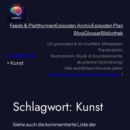
Zum
Inhalt
springen
Feeds & Plattformen
Episoden Archiv
Episoden Plan
Blog
Glossar
Bibliothek
[AI generated & AI modified: Metadaten,
Transkription,
EVOMENTIS
Illustrationen, Musik & Soundelemente,
akustische Optimierung]
>
Kunst
(Alle rechtlichen Hinweise siehe:
https://www.evomentis.de/rechtliches/
)
Schlagwort:
Kunst
Siehe auch die kommentierte Liste der