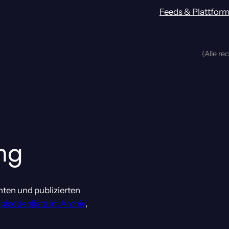
Feeds & Plattfor
(Alle re
ng
nten und publizierten
Episodenliste im Archiv
,