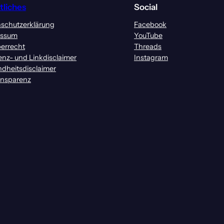
tliches
Social
schutzerklärung
Facebook
essum
YouTube
errecht
Threads
enz- und Linkdisclaimer
Instagram
dheitsdisclaimer
ansparenz