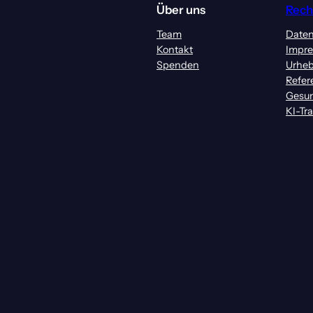
Über uns
Rech
Team
Daten
Kontakt
Impr
Spenden
Urheb
Refer
Gesun
KI-Tr