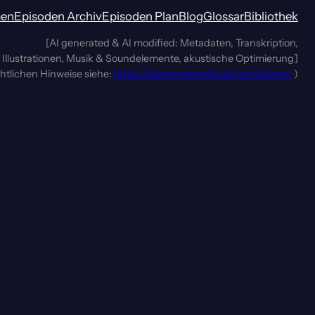
men
Episoden Archiv
Episoden Plan
Blog
Glossar
Bibliothek
[AI generated & AI modified: Metadaten, Transkription,
Illustrationen, Musik & Soundelemente, akustische Optimierung]
chtlichen Hinweise siehe:
https://www.evomentis.de/rechtliches/
)