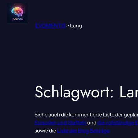
Zum
Inhalt
springen
EVOMENTIS
>
Lang
Schlagwort:
La
Siehe auch die kommentierte Liste der gepla
Episoden und Staffeln
und
die vollständige 
sowie die
Liste der Blog Beiträge