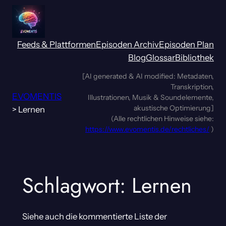
Zum
Inhalt
springen
Feeds & Plattformen
Episoden Archiv
Episoden Plan
Blog
Glossar
Bibliothek
[AI generated & AI modified: Metadaten,
Transkription,
EVOMENTIS
Illustrationen, Musik & Soundelemente,
akustische Optimierung]
>
Lernen
(Alle rechtlichen Hinweise siehe:
https://www.evomentis.de/rechtliches/
)
Schlagwort:
Lernen
Siehe auch die kommentierte Liste der