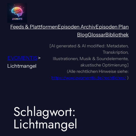
Zum
Inhalt
springen
Feeds & Plattformen
Episoden Archiv
Episoden Plan
Blog
Glossar
Bibliothek
[AI generated & AI modified: Metadaten,
Transkription,
EVOMENTIS
>
Illustrationen, Musik & Soundelemente,
akustische Optimierung]
Lichtmangel
(Alle rechtlichen Hinweise siehe:
https://www.evomentis.de/rechtliches/
)
Schlagwort:
Lichtmangel