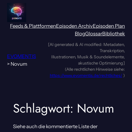
Zum
Inhalt
springen
Feeds & Plattformen
Episoden Archiv
Episoden Plan
Blog
Glossar
Bibliothek
[AI generated & AI modified: Metadaten,
Transkription,
EVOMENTIS
Illustrationen, Musik & Soundelemente,
akustische Optimierung]
>
Novum
(Alle rechtlichen Hinweise siehe:
https://www.evomentis.de/rechtliches/
)
Schlagwort:
Novum
Siehe auch die kommentierte Liste der