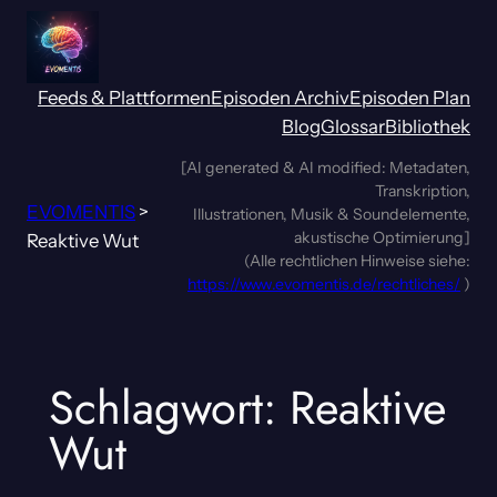
Zum
Inhalt
springen
Feeds & Plattformen
Episoden Archiv
Episoden Plan
Blog
Glossar
Bibliothek
[AI generated & AI modified: Metadaten,
Transkription,
EVOMENTIS
>
Illustrationen, Musik & Soundelemente,
akustische Optimierung]
Reaktive Wut
(Alle rechtlichen Hinweise siehe:
https://www.evomentis.de/rechtliches/
)
Schlagwort:
Reaktive
Wut