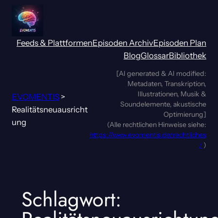
Zum
Inhalt
springen
Feeds & Plattformen
Episoden Archiv
Episoden Plan
Blog
Glossar
Bibliothek
[AI generated & AI modified:
Metadaten, Transkription,
Illustrationen, Musik &
EVOMENTIS
>
Soundelemente, akustische
Realitätsneuausricht
Optimierung]
ung
(Alle rechtlichen Hinweise siehe:
https://www.evomentis.de/rechtliches
/
)
Schlagwort: