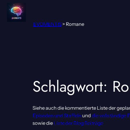
Zum
Inhalt
springen
EVOMENTIS
>
Romane
Schlagwort:
Ro
Siehe auch die kommentierte Liste der gepla
Episoden und Staffeln
und
die vollständige 
sowie die
Liste der Blog Beiträge