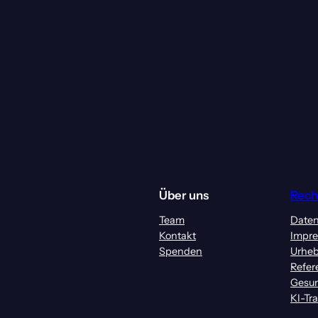
Über uns
Rech
Team
Daten
Kontakt
Impr
Spenden
Urheb
Refer
Gesun
KI-Tr