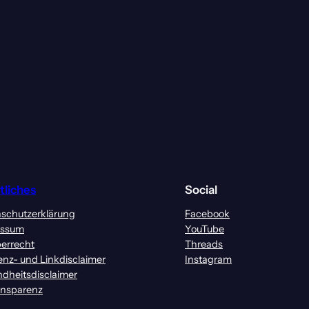
tliches
Social
schutzerklärung
Facebook
essum
YouTube
errecht
Threads
enz- und Linkdisclaimer
Instagram
dheitsdisclaimer
ansparenz