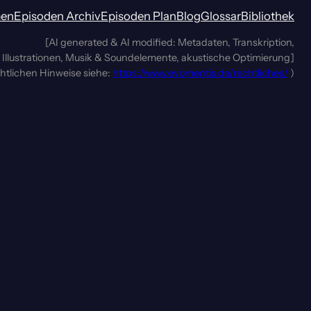
men
Episoden Archiv
Episoden Plan
Blog
Glossar
Bibliothek
[AI generated & AI modified: Metadaten, Transkription,
Illustrationen, Musik & Soundelemente, akustische Optimierung]
chtlichen Hinweise siehe:
https://www.evomentis.de/rechtliches/
)