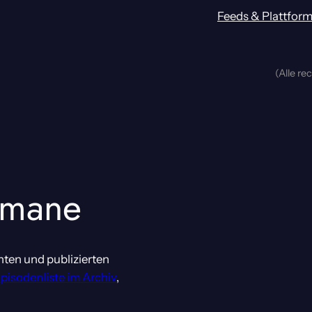
Feeds & Plattfor
(Alle re
mane
nten und publizierten
Episodenliste im Archiv
,