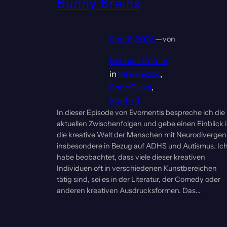
Bunny Brains
Sep. 6, 2025
—
von
Mathias Küfner
in
Intermezzo
, 
ShortPicks
, 
Staffel 1
In dieser Episode von Evomentis bespreche ich die
aktuellen Zwischenfolgen und gebe einen Einblick 
die kreative Welt der Menschen mit Neurodivergen
insbesondere in Bezug auf ADHS und Autismus. Ic
habe beobachtet, dass viele dieser kreativen
Individuen oft in verschiedenen Kunstbereichen
tätig sind, sei es in der Literatur, der Comedy oder
anderen kreativen Ausdrucksformen. Das…