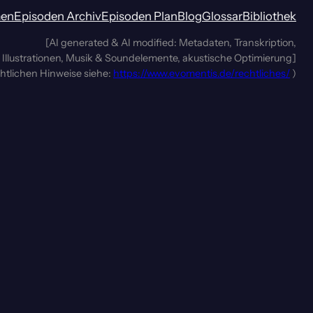
men
Episoden Archiv
Episoden Plan
Blog
Glossar
Bibliothek
[AI generated & AI modified: Metadaten, Transkription,
Illustrationen, Musik & Soundelemente, akustische Optimierung]
chtlichen Hinweise siehe:
https://www.evomentis.de/rechtliches/
)