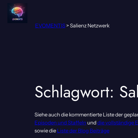
Zum
Inhalt
springen
EVOMENTIS
>
Salienz Netzwerk
Schlagwort:
Sa
Siehe auch die kommentierte Liste der gepla
Episoden und Staffeln
und
die vollständige 
sowie die
Liste der Blog Beiträge