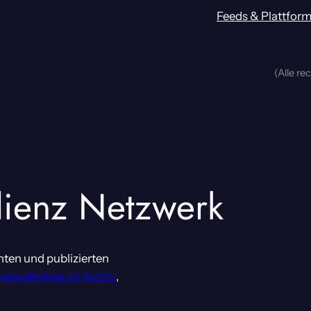
Feeds & Plattfor
(Alle re
lienz Netzwerk
nten und publizierten
Episodenliste im Archiv
,