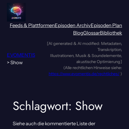
Zum
Inhalt
springen
Feeds & Plattformen
Episoden Archiv
Episoden Plan
Blog
Glossar
Bibliothek
[AI generated & AI modified: Metadaten,
Transkription,
EVOMENTIS
Illustrationen, Musik & Soundelemente,
akustische Optimierung]
>
Show
(Alle rechtlichen Hinweise siehe:
https://www.evomentis.de/rechtliches/
)
Schlagwort:
Show
Siehe auch die kommentierte Liste der