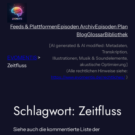
Zum
Inhalt
springen
Feeds & Plattformen
Episoden Archiv
Episoden Plan
Blog
Glossar
Bibliothek
[AI generated & AI modified: Metadaten,
Transkription,
EVOMENTIS
>
Illustrationen, Musik & Soundelemente,
akustische Optimierung]
Zeitfluss
(Alle rechtlichen Hinweise siehe:
https://www.evomentis.de/rechtliches/
)
Schlagwort:
Zeitfluss
Siehe auch die kommentierte Liste der