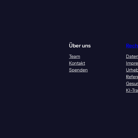
Über uns
Rech
Team
Daten
Kontakt
Impr
Spenden
Urheb
Refer
Gesun
KI-Tr