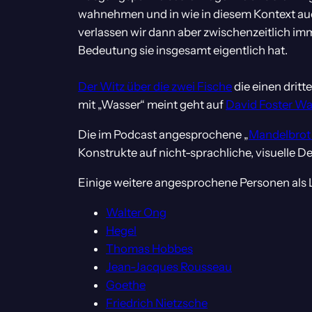
wahnehmen und in wie in diesem Kontext auc
verlassen wir dann aber zwischenzeitlich i
Bedeutung sie insgesamt eigentlich hat.
Der Witz über die zwei Fische
die einen dritt
mit „Wasser“ meint geht auf
David Foster Wa
Die im Podcast angesprochene „
Mandelbrot
Konstrukte auf nicht-sprachliche, visuelle 
Einige weitere angesprochene Personen als 
Walter Ong
Hegel
Thomas Hobbes
Jean-Jacques Rousseau
Goethe
Friedrich Nietzsche