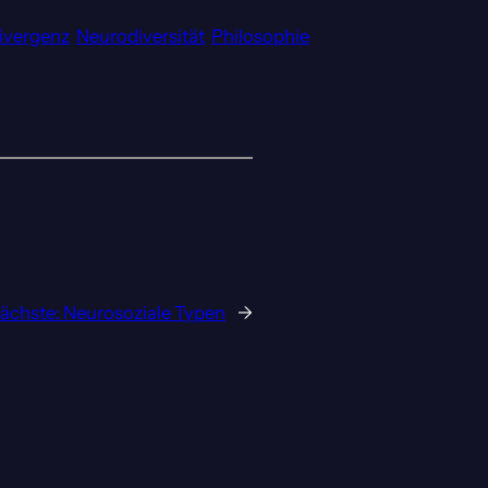
ivergenz
Neurodiversität
Philosophie
ächste:
Neurosoziale Typen
→