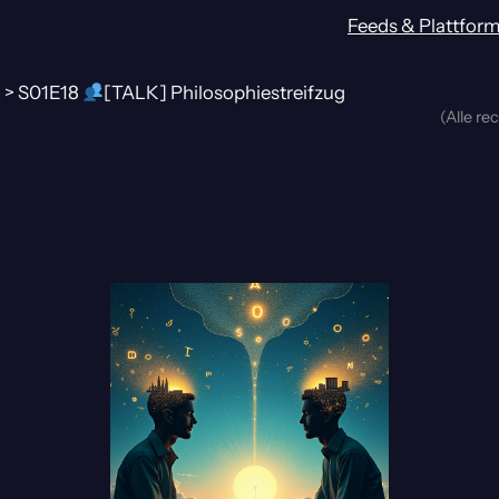
Feeds & Plattfor
1
>
S01E18
[TALK] Philosophiestreifzug
(Alle re