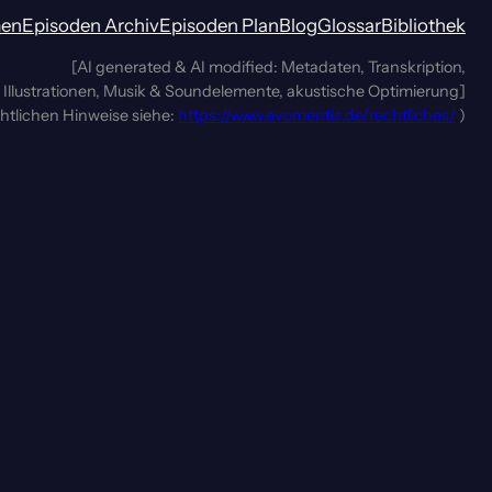
men
Episoden Archiv
Episoden Plan
Blog
Glossar
Bibliothek
[AI generated & AI modified: Metadaten, Transkription,
Illustrationen, Musik & Soundelemente, akustische Optimierung]
chtlichen Hinweise siehe:
https://www.evomentis.de/rechtliches/
)