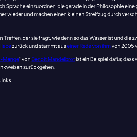
h Sprache einzuordnen, die gerade in der Philosophie ein
mmer wieder und machen einen kleinen Streifzug durch vers
en Treffen, der sie fragt, wie denn so das Wasser ist und die
llace
zurück und stammt aus
einer Rede von ihm
von 2005 v
 -Menge
“ von
Benoit Mandelbrot
ist ein Beispiel dafür, da
Denkweisen zurückgehen.
Links