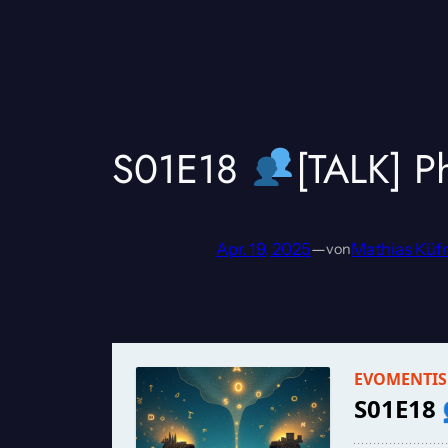
S01E18
[TALK] P
Apr. 19, 2025
—
Mathias Küf
von