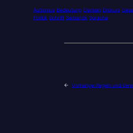
Autismus
Bedeutung
Denken
Diskurs
Gese
Politik
Schrift
Semantik
Sprache
←
Vorherige:
Regeln und Ver