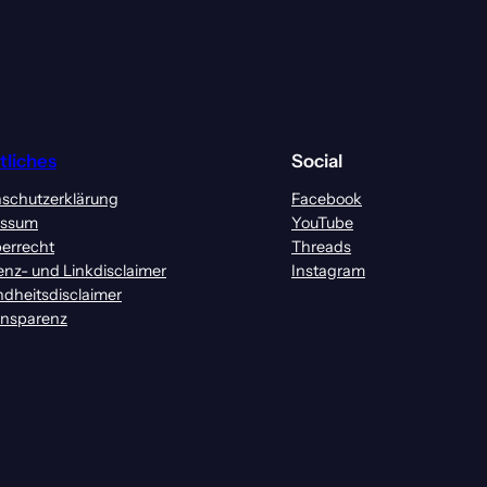
tliches
Social
schutzerklärung
Facebook
essum
YouTube
errecht
Threads
enz- und Linkdisclaimer
Instagram
dheitsdisclaimer
ansparenz