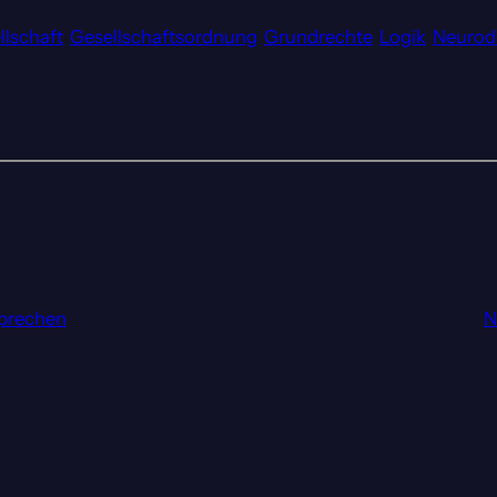
llschaft
Gesellschaftsordnung
Grundrechte
Logik
Neurod
sprechen
N