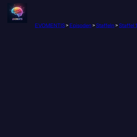
Zum
Inhalt
springen
EVOMENTIS
>
Episoden
>
Staffeln
>
Staffel 