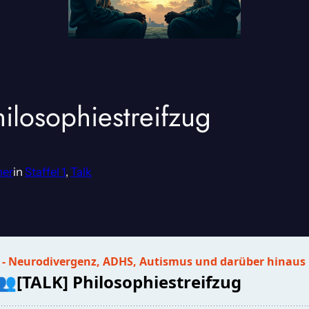
hilosophiestreifzug
ner
in
Staffel 1
, 
Talk