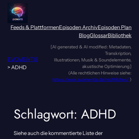
Zum
Inhalt
springen
Feeds & Plattformen
Episoden Archiv
Episoden Plan
Blog
Glossar
Bibliothek
[AI generated & AI modified: Metadaten,
Transkription,
EVOMENTIS
Illustrationen, Musik & Soundelemente,
akustische Optimierung]
>
ADHD
(Alle rechtlichen Hinweise siehe:
https://www.evomentis.de/rechtliches/
)
Schlagwort:
ADHD
Siehe auch die kommentierte Liste der