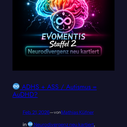
ADHS + ASS / Autismus =
AuDHD?
Feb. 21, 2026
—
Mathias Küfner
von
in
Neurodivergenz neu kartiert
, 