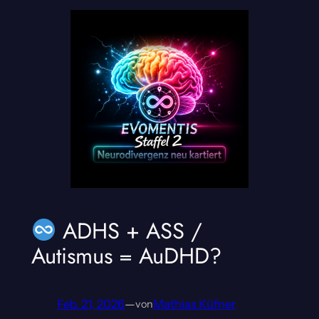
ADHS + ASS /
Autismus = AuDHD?
Feb. 21, 2026
—
Mathias Küfner
von