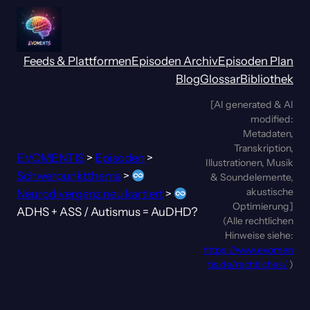
Zum
Inhalt
springen
Feeds & Plattformen
Episoden Archiv
Episoden Plan
Blog
Glossar
Bibliothek
[AI generated & AI
modified:
Metadaten,
Transkription,
EVOMENTIS
>
Episoden
>
Illustrationen, Musik
Schwerpunktthema
>
& Soundelemente,
akustische
Neurodivergenz neu kartiert
>
Optimierung]
ADHS + ASS / Autismus = AuDHD?
(Alle rechtlichen
Hinweise siehe:
https://www.evomen
tis.de/rechtliches/
)