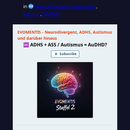
in
Neurodivergenz neu kartiert
, 
Solorun
, 
Staffel 2