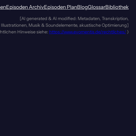
men
Episoden Archiv
Episoden Plan
Blog
Glossar
Bibliothek
[AI generated & AI modified: Metadaten, Transkription,
Illustrationen, Musik & Soundelemente, akustische Optimierung]
chtlichen Hinweise siehe:
https://www.evomentis.de/rechtliches/
)