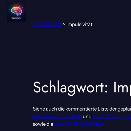
Zum
Inhalt
springen
EVOMENTIS
>
Impulsivität
Schlagwort:
Im
Siehe auch die kommentierte Liste der gepla
Episoden und Staffeln
und
die vollständige 
sowie die
Liste der Blog Beiträge