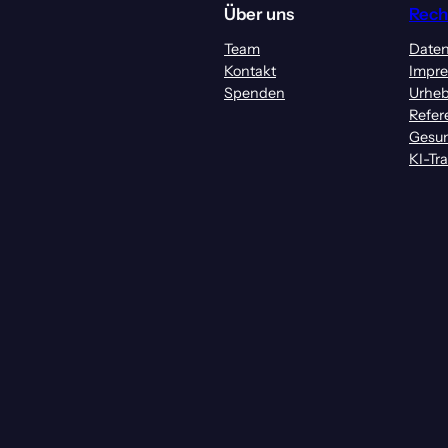
Über uns
Rech
Team
Daten
Kontakt
Impr
Spenden
Urheb
Refer
Gesun
KI-Tr