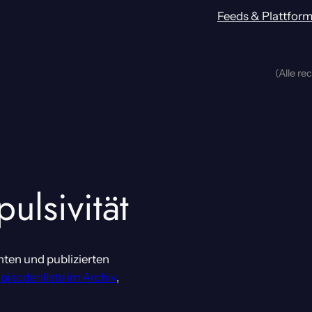
Feeds & Plattfor
(Alle re
pulsivität
nten und publizierten
Episodenliste im Archiv
,