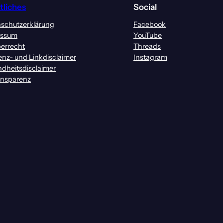
tliches
Social
schutzerklärung
Facebook
essum
YouTube
errecht
Threads
enz- und Linkdisclaimer
Instagram
dheitsdisclaimer
ansparenz