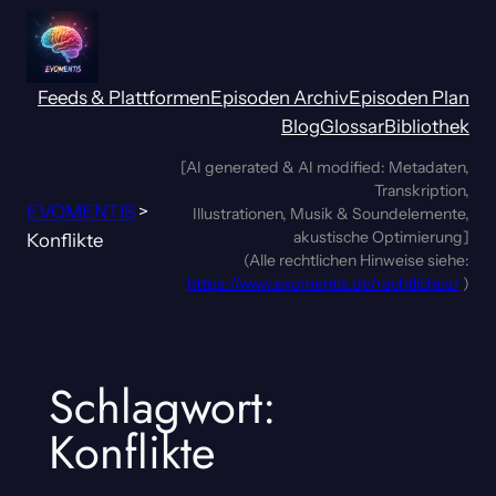
Zum
Inhalt
springen
Feeds & Plattformen
Episoden Archiv
Episoden Plan
Blog
Glossar
Bibliothek
[AI generated & AI modified: Metadaten,
Transkription,
EVOMENTIS
>
Illustrationen, Musik & Soundelemente,
akustische Optimierung]
Konflikte
(Alle rechtlichen Hinweise siehe:
https://www.evomentis.de/rechtliches/
)
Schlagwort:
Konflikte