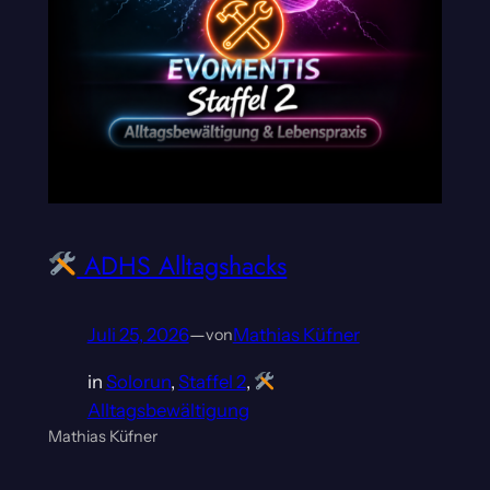
ADHS Alltagshacks
Juli 25, 2026
—
Mathias Küfner
von
in
Solorun
, 
Staffel 2
, 
Alltagsbewältigung
Mathias Küfner