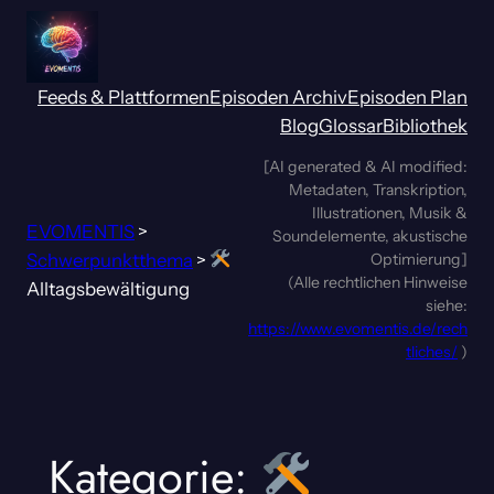
Zum
Inhalt
springen
Feeds & Plattformen
Episoden Archiv
Episoden Plan
Blog
Glossar
Bibliothek
[AI generated & AI modified:
Metadaten, Transkription,
Illustrationen, Musik &
EVOMENTIS
>
Soundelemente, akustische
Schwerpunktthema
>
Optimierung]
(Alle rechtlichen Hinweise
Alltagsbewältigung
siehe:
https://www.evomentis.de/rech
tliches/
)
Kategorie: