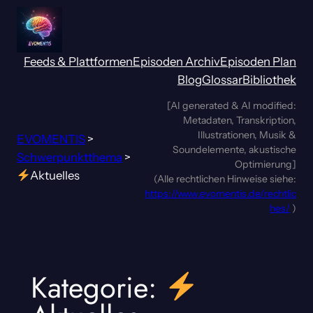
Zum
Inhalt
springen
Feeds & Plattformen
Episoden Archiv
Episoden Plan
Blog
Glossar
Bibliothek
[AI generated & AI modified:
Metadaten, Transkription,
Illustrationen, Musik &
EVOMENTIS
>
Soundelemente, akustische
Schwerpunktthema
>
Optimierung]
Aktuelles
(Alle rechtlichen Hinweise siehe:
https://www.evomentis.de/rechtlic
hes/
)
Kategorie: