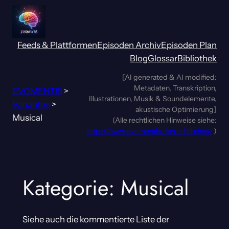
Zum
Inhalt
springen
Feeds & Plattformen
Episoden Archiv
Episoden Plan
Blog
Glossar
Bibliothek
[AI generated & AI modified:
Metadaten, Transkription,
EVOMENTIS
>
Illustrationen, Musik & Soundelemente,
Varianten
>
akustische Optimierung]
Musical
(Alle rechtlichen Hinweise siehe:
https://www.evomentis.de/rechtliches/
)
Kategorie:
Musical
Siehe auch die kommentierte Liste der