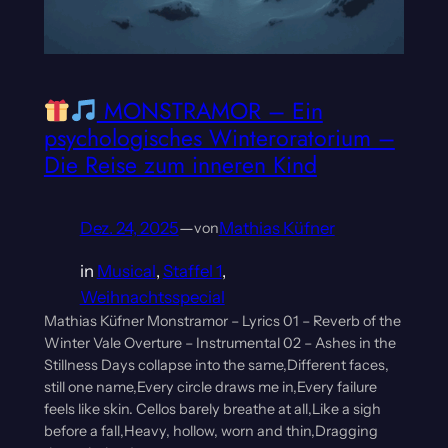
MONSTRAMOR – Ein
psychologisches Winteroratorium –
Die Reise zum inneren Kind
Dez. 24, 2025
—
Mathias Küfner
von
in
Musical
, 
Staffel 1
, 
Weihnachtsspecial
Mathias Küfner Monstramor – Lyrics 01 – Reverb of the
Winter Vale Overture – Instrumental 02 – Ashes in the
Stillness Days collapse into the same,Different faces,
still one name,Every circle draws me in,Every failure
feels like skin. Cellos barely breathe at all,Like a sigh
before a fall,Heavy, hollow, worn and thin,Dragging