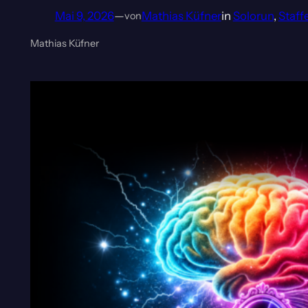
Mai 9, 2026
—
Mathias Küfner
in
Solorun
, 
Staffe
von
Mathias Küfner