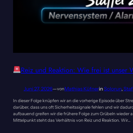
Reiz und Reaktion: Wie frei ist unser W
Juni 27, 2026
—
Mathias Küfner
in
Solorun
, 
Staf
von
In dieser Folge knüpfen wir an die vorherige Episode über St
darüber, dass uns oft Sicherheitssignale fehlen und wir dadur
aufbauend greifen wir die frühere Folge zum Grübeln wieder 
Mittelpunkt steht das Verhältnis von Reiz und Reaktion. Wir…