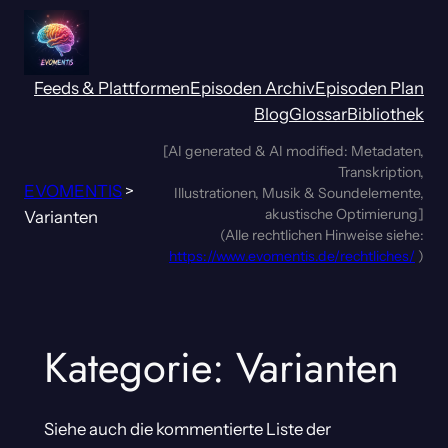
Zum
Inhalt
springen
Feeds & Plattformen
Episoden Archiv
Episoden Plan
Blog
Glossar
Bibliothek
[AI generated & AI modified: Metadaten,
Transkription,
EVOMENTIS
>
Illustrationen, Musik & Soundelemente,
akustische Optimierung]
Varianten
(Alle rechtlichen Hinweise siehe:
https://www.evomentis.de/rechtliches/
)
Kategorie:
Varianten
Siehe auch die kommentierte Liste der