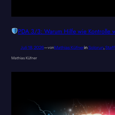
PDA 3/3: Warum Hilfe wie Kontrolle w
Juli 18, 2026
—
Mathias Küfner
in
Solorun
, 
Staff
von
Mathias Küfner