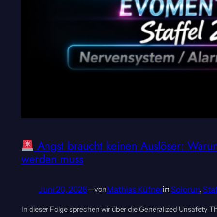
Angst braucht keinen Auslöser: Warum 
werden muss
Juni 20, 2026
—
Mathias Küfner
in
Solorun
, 
Staf
von
In dieser Folge sprechen wir über die Generalized Unsafety Th