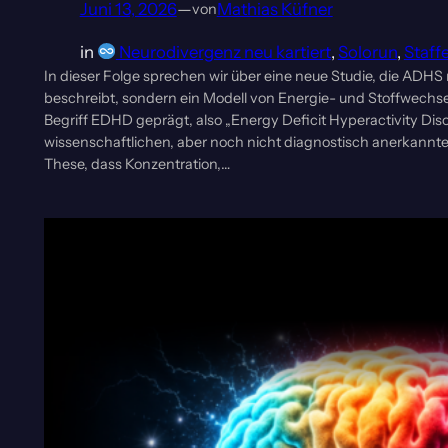
Juni 13, 2026
—
Mathias Küfner
von
in
Neurodivergenz neu kartiert
, 
Solorun
, 
Staffe
In dieser Folge sprechen wir über eine neue Studie, die ADHS
beschreibt, sondern ein Modell von Energie- und Stoffwechsel
Begriff EDHD geprägt, also „Energy Deficit Hyperactivity Diso
wissenschaftlichen, aber noch nicht diagnostisch anerkannten 
These, dass Konzentration,…