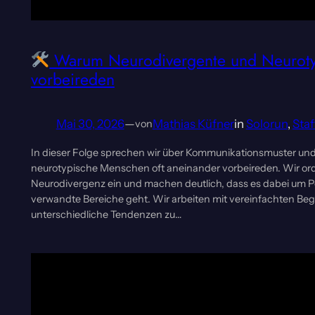
Warum Neurodivergente und Neurotyp
vorbeireden
Mai 30, 2026
—
Mathias Küfner
in
Solorun
, 
Staf
von
In dieser Folge sprechen wir über Kommunikationsmuster und
neurotypische Menschen oft aneinander vorbeireden. Wir o
Neurodivergenz ein und machen deutlich, dass es dabei um 
verwandte Bereiche geht. Wir arbeiten mit vereinfachten Be
unterschiedliche Tendenzen zu…