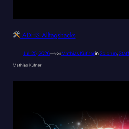
ADHS Alltagshacks
Juli 25, 2026
—
Mathias Küfner
in
Solorun
, 
Staff
von
Mathias Küfner