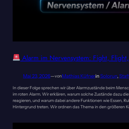
Alarm im Nervensystem: Fight, Flight
Mai 23, 2026
—
Mathias Küfner
in
Solorun
, 
Staf
von
In dieser Folge sprechen wir über Alarmzustände beim Mensch
im roten Alarm. Wir erklären, warum solche Zustände dazu die
reagieren, und warum dabei andere Funktionen wie Essen, R
Hintergrund treten. Wir ordnen das Thema in den größeren K