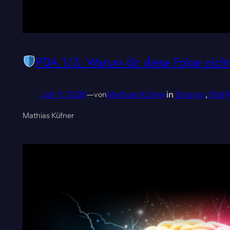
PDA 1/3: Warum dir diese Folge nicht
Juli 11, 2026
—
Mathias Küfner
in
Solorun
, 
Staffe
von
Mathias Küfner